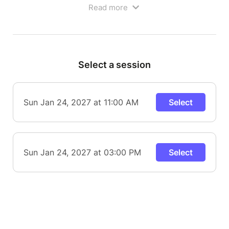
Read more
Select a session
Sun Jan 24, 2027 at 11:00 AM
Select
L'enfant magicien est un spectacle de magie
Sun Jan 24, 2027 at 03:00 PM
Select
théâtralisé qui se démarque par sa singularité dans
l'approche envers les enfants et son côté très
humoristique qui plaira aux parents !
Notre artiste nous transporte dans son univers en
nous racontant comment il est devenu magicien à
l'âge de 8 ans. Il partagera avec les enfants les