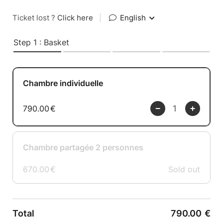
Ticket lost ?
Click here
|
English
Step 1 : Basket
Chambre individuelle
790.00
€
Chambre partagée 2 personnes
670.00
€
Sold out
Total
790.00
€