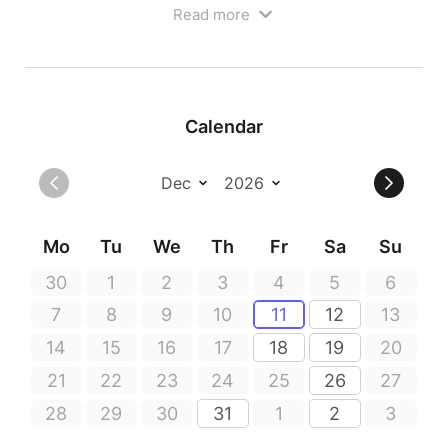
Détestant le monde rural, elle va user de tous les
Read more
stratagèmes possibles et inimaginables pour arriver à
ses fins dans les plus brefs délais. Mais une avalanche
va changer le cours de son scénario et la contraindre à
passer le week-end avec ce « prétendu couillon de
classe internationale au pays des bouseux ».
Calendar
Mo
Tu
We
Th
Fr
Sa
Su
30
1
2
3
4
5
6
7
8
9
10
11
12
13
14
15
16
17
18
19
20
21
22
23
24
25
26
27
28
29
30
31
1
2
3