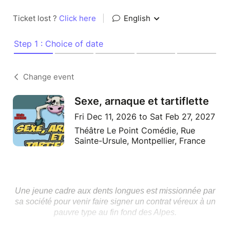
Ticket lost ?
Click here
|
English
Step 1 : Choice of date
Change event
Sexe, arnaque et tartiflette
Fri Dec 11, 2026 to Sat Feb 27, 2027
Théâtre Le Point Comédie, Rue
Sainte-Ursule, Montpellier, France
Une jeune cadre aux dents longues est missionnée par
sa société pour venir faire signer un contrat véreux à un
pauvre type au fin fond des Alpes.