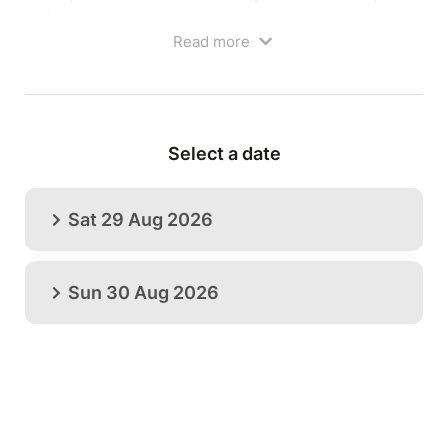
in situ.
Read more
Ici, le processus de recherche et d’expérimentation qui mêle nature,
création et vie quotidienne est permanent. Il fait émerger un monde à la
fois réel et merveilleux, savant mélange d’art brut, de science fiction et de
cirque fellinien. En y participant, qu’on soit créateur ou visiteur, on
apprend à être créateur de sa vie, à transformer l’ordinaire en quelque
Select a date
chose d’inédit et de fantastique qui renoue avec des rêves d’enfants et
d’évasion.
Sat 29 Aug 2026
ON ASSOCIE NATURE, ART ET VIE QUOTIDIENNE
Vos angoisses au loin,
Vos trotteuses à l’arrêt,
Sun 30 Aug 2026
Couché sur le flanc,
L’ordre de la Libellule à la boutonnière,
Sans un geste,
Sans un tremblement,
A l’abri de l’ombre,
Venez paressez parmi nous…
Si la paresse vous le permet...