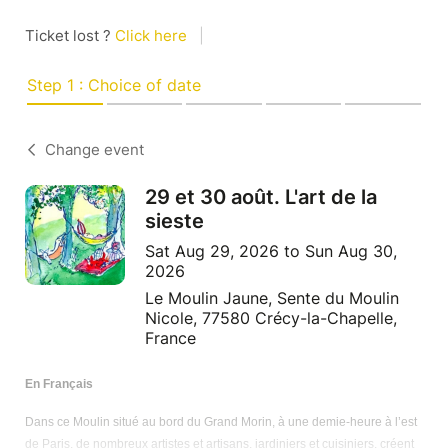
Ticket lost ?
Click here
|
Step 1 : Choice of date
Change event
29 et 30 août. L'art de la
sieste
Sat Aug 29, 2026 to Sun Aug 30,
2026
Le Moulin Jaune, Sente du Moulin
Nicole, 77580 Crécy-la-Chapelle,
France
En Français
Dans ce Moulin situé au bord du Grand Morin, à une demie-heure à l’est
de Paris, de nombreux artistes et artisans, jardiniers et cuisiniers, créent