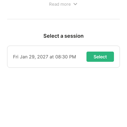
agréable.
Read more
Au menu cette semaine : une heure de rire, de
partage et d'anecdotes ! Bref ça y est le spectacle
est là il est prêt alors venez y goûter : ketchup
mayo nouvelle version !
Select a session
Parce qu'elle finit toujours par faire les choses à sa
sauce.
Spectacle déconseillé aux moins de 15 ans
Fri Jan 29, 2027 at 08:30 PM
Select
Ouverture des portes à 19h30