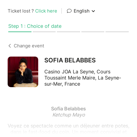
Ticket lost ?
Click here
|
English
Step 1 : Choice of date
Change event
SOFIA BELABBES
Casino JOA La Seyne, Cours
Toussaint Merle Maire, La Seyne-
sur-Mer, France
Sofia Belabbes
Ketchup Mayo
Voyez ce spectacle comme un déjeuner entre potes,
dans le fast-food du coin. Un moment convivial et