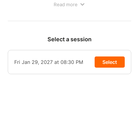
agréable.
Read more
Au menu cette semaine : une heure de rire, de
partage et d'anecdotes ! Bref ça y est le spectacle
est là il est prêt alors venez y goûter : ketchup
mayo nouvelle version !
Select a session
Parce qu'elle finit toujours par faire les choses à sa
sauce.
Spectacle déconseillé aux moins de 15 ans
Fri Jan 29, 2027 at 08:30 PM
Select
Ouverture des portes à 19h30