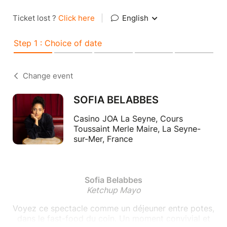
Ticket lost ?
Click here
|
English
Step 1 : Choice of date
Change event
SOFIA BELABBES
Casino JOA La Seyne, Cours
Toussaint Merle Maire, La Seyne-
sur-Mer, France
Sofia Belabbes
Ketchup Mayo
Voyez ce spectacle comme un déjeuner entre potes,
dans le fast-food du coin. Un moment convivial et