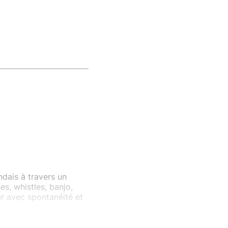
ndais à travers un
ses, whistles, banjo,
er avec spontanéité et
rter par une musique
voyager au cœur des