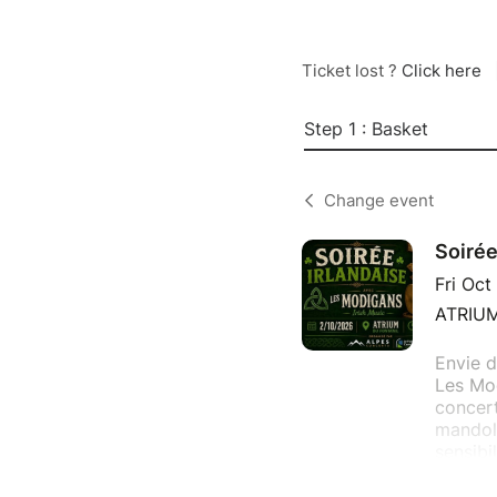
Ticket lost ?
Click here
Step 1 : Basket
Change event
Soirée
Fri Oc
ATRIUM,
Envie d
Les Mod
concert
mandoli
sensibi
Entre b
authent