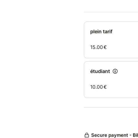
terres c
???? Pr
inoublia
plein tarif
15.00
€
étudiant
10.00
€
Secure payment - Bi