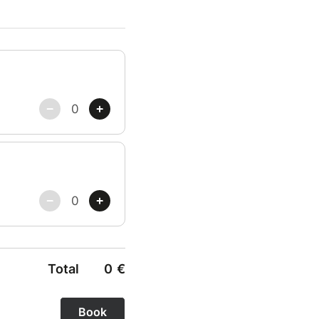
venez vivre un moment
Total
0
€