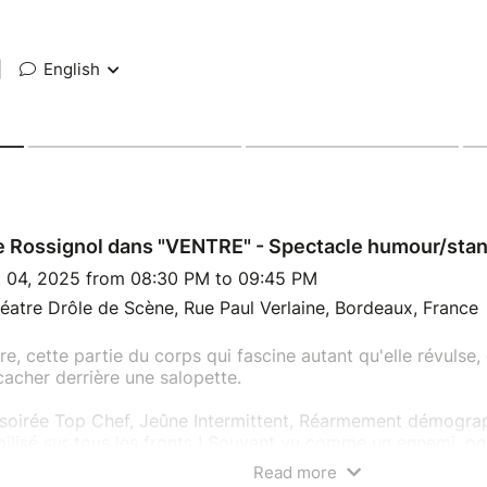
|
English
e Rossignol dans "VENTRE" - Spectacle humour/sta
t 04, 2025 from 08:30 PM to 09:45 PM
éatre Drôle de Scène, Rue Paul Verlaine, Bordeaux, France
re, cette partie du corps qui fascine autant qu'elle révulse,
cher derrière une salopette.
soirée Top Chef, Jeûne Intermittent, Réarmement démograph
ilisé sur tous les fronts ! Souvent vu comme un ennemi, on
ire... Et s'il devenait notre ami ?
Read more
, il vous est proposé une enquête interne sur le ventre. Un