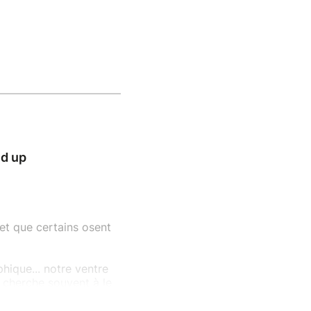
nd up
 et que certains osent
ique... notre ventre
 cherche souvent à le
e enquête interne sous