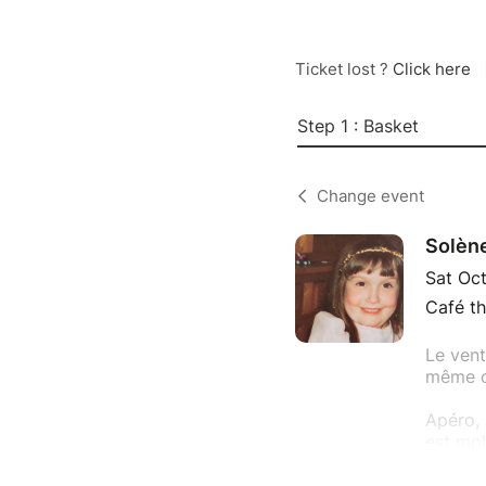
Ticket lost ?
Click here
Step 1 : Basket
Change event
Solèn
Sat Oc
Café th
Le vent
même ca
Apéro, 
est mob
faire ta
Ce soir