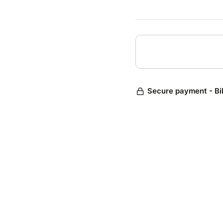
forme d
lourd q
Vous av
animée 
le Tev
comédie
nouvea
Saisiss
Secure payment - Bi
Ouvertu
avant l