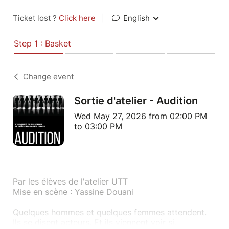
Ticket lost ?
Click here
|
English
Step 1 : Basket
Change event
Sortie d'atelier - Audition
Wed May 27, 2026 from 02:00 PM
to 03:00 PM
Par les élèves de l'atelier UTT
Mise en scène : Yassine Douani
Quelques hommes et quelques femmes attendent.
Ils se disent acteurs. Et ils viennent voir si,