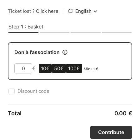
Ticket lost ?
Click here
|
English
Step 1 : Basket
Don à l'association
€
10€
50€
100€
Min :
1
€
Discount code
Total
0.00
€