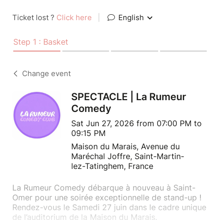
Ticket lost ?
Click here
|
English
Step 1 : Basket
Change event
SPECTACLE | La Rumeur
Comedy
Sat Jun 27, 2026 from 07:00 PM to
09:15 PM
Maison du Marais, Avenue du
Maréchal Joffre, Saint-Martin-
lez-Tatinghem, France
La Rumeur Comedy débarque à nouveau à Saint-
Omer pour une soirée exceptionnelle de stand-up !
Rendez-vous le Samedi 27 juin dans le cadre unique
de l’auditorium de la Maison du Marais.