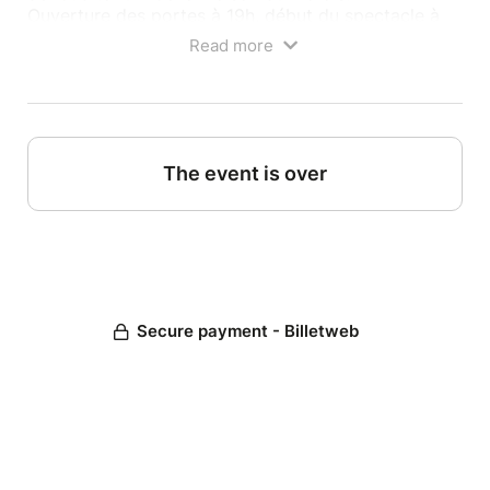
Ouverture des portes à 19h, début du spectacle à
19h30.
Read more
Au programme : une sélection d’humoristes
talentueux, une ambiance chaleureuse et conviviale.
Que vous soyez amateur de stand-up ou
simplement curieux de découvrir la scène
humoristique actuelle, cette soirée est faite pour
The event is over
vous !
Spectacle destiné à un public adulte, proposée par
l'association "La Rumeur - Comedy Club"
Secure payment - Billetweb