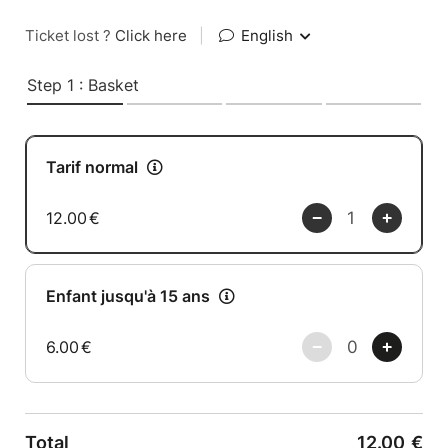
Ticket lost ?
Click here
|
English
Step 1 : Basket
Tarif normal
12.00
€
Enfant jusqu'à 15 ans
6.00
€
Total
12.00
€