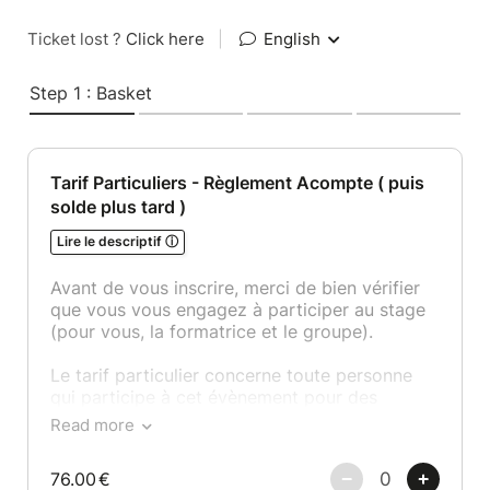
Ticket lost ?
Click here
|
English
Step 1 : Basket
Tarif Particuliers - Règlement Acompte ( puis
solde plus tard )
Lire le descriptif ⓘ
Avant de vous inscrire, merci de bien vérifier
que vous vous engagez à participer au stage
(pour vous, la formatrice et le groupe).
Le tarif particulier concerne toute personne
qui participe à cet évènement pour des
raisons personnelles n'impliquant donc pas de
Read more
demande de documents administratifs relatif à
l'évènement (devis, programme...).
76.00
€