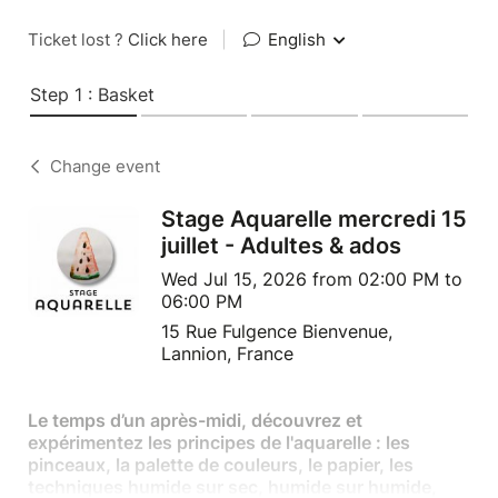
Ticket lost ?
Click here
|
English
Step 1 : Basket
Change event
Stage Aquarelle mercredi 15
juillet - Adultes & ados
Wed Jul 15, 2026 from 02:00 PM to
06:00 PM
15 Rue Fulgence Bienvenue,
Lannion, France
Le temps d’un après-midi, découvrez et
expérimentez les principes de l'aquarelle : les
pinceaux, la palette de couleurs, le papier, les
techniques humide sur sec, humide sur humide,