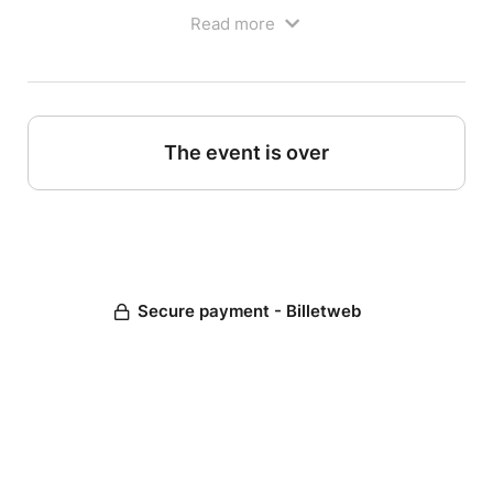
comment tendre son papier, ...
Read more
Stage de 14h à 18h
A partir de 11 ans
37 euros pour 4h de stage, matériel inclus
stage limité à 6 places
The event is over
Lieu du stage :
Potager des Arts, espace entreprises
aéroport.
Sur le parking de l'aéroport, l'entrée de l'aéroport
face à vous, l'entrée de l'atelier se trouve dans
l'extension en bois à l'extrémité gauche du
bâtiment.
Secure payment - Billetweb
---------------------