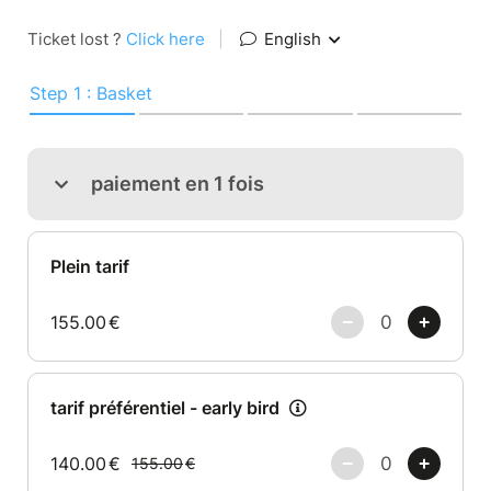
Ticket lost ?
Click here
|
English
Step 1 : Basket
paiement en 1 fois
Plein tarif
155.00
€
tarif préférentiel - early bird
140.00
€
155.00
€