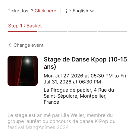
Ticket lost ?
Click here
|
English
Step 1 : Basket
Change event
Stage de Danse Kpop (10-15
ans)
Mon Jul 27, 2026 at 05:30 PM to Fri
Jul 31, 2026 at 06:30 PM
La Pirogue de papier, 4 Rue du
Saint-Sépulcre, Montpellier,
France
Le stage est animé par Lila Weller, membre du
groupe lauréat du concours de danse K-Pop du
festival Mang’Anîmes 2024.