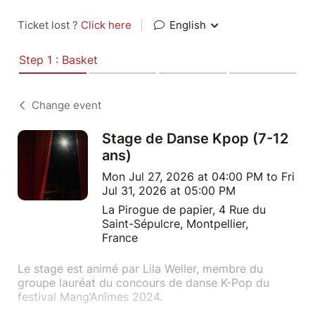
Ticket lost ?
Click here
|
English
Step 1 : Basket
Change event
Stage de Danse Kpop (7-12
ans)
Mon Jul 27, 2026 at 04:00 PM to Fri
Jul 31, 2026 at 05:00 PM
La Pirogue de papier, 4 Rue du
Saint-Sépulcre, Montpellier,
France
Le stage est animé par Lila Weller, membre du
groupe lauréat du concours de danse K-Pop du
festival Mang’Anîmes 2024.