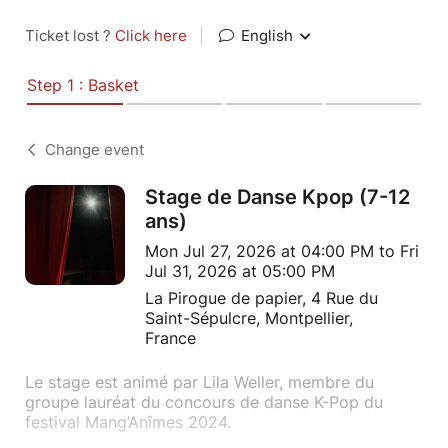
Ticket lost ?
Click here
|
English
Step 1 : Basket
Change event
Stage de Danse Kpop (7-12
ans)
Mon Jul 27, 2026 at 04:00 PM to Fri
Jul 31, 2026 at 05:00 PM
La Pirogue de papier, 4 Rue du
Saint-Sépulcre, Montpellier,
France
Le stage est animé par Lila Weller, membre du
groupe lauréat du concours de danse K-Pop du
festival Mang’Anîmes 2024.