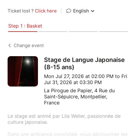
Ticket lost ?
Click here
|
English
Step 1 : Basket
Change event
Stage de Langue Japonaise
(8-15 ans)
Mon Jul 27, 2026 at 02:00 PM to Fri
Jul 31, 2026 at 03:30 PM
La Pirogue de Papier, 4 Rue du
Saint-Sépulcre, Montpellier,
France
Le stage est animé par Lila Weller, passionnée de
culture japonaise.
Dans une ambiance conviviale, vous découvrirez les