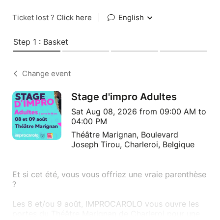
Ticket lost ?
Click here
|
English
Step 1 : Basket
Change event
Stage d'impro Adultes
Sat Aug 08, 2026 from 09:00 AM to
04:00 PM
Théâtre Marignan, Boulevard
Joseph Tirou, Charleroi, Belgique
Et si cet été, vous vous offriez une vraie parenthèse
?
Les 8 et/ou 9 août, IMPROCAROLO vous ouvre les
portes du Théâtre Marignan de Charleroi pour une