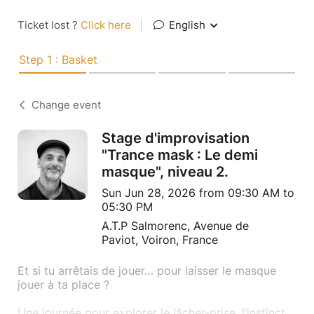
Ticket lost ?
Click here
|
English
Step 1 : Basket
Change event
Stage d'improvisation
"Trance mask : Le demi
masque", niveau 2.
Sun Jun 28, 2026 from 09:30 AM to
05:30 PM
A.T.P Salmorenc, Avenue de
Paviot, Voiron, France
Et si tu arrêtais de jouer… pour laisser le masque
jouer à ta place ?
Une journée pour explorer le lâcher-prise, l’instinct