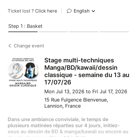
Ticket lost ?
Click here
|
English
Step 1 : Basket
Change event
Stage multi-techniques
Manga/BD/kawaii/dessin
classique - semaine du 13 au
17/07/26
Mon Jul 13, 2026 to Fri Jul 17, 2026
15 Rue Fulgence Bienvenue,
Lannion, France
Dans une ambiance conviviale, le temps de
plusieurs matinées réparties sur 4 jours, initiez-
vous au dessin de BD & manga/kawaii ou encore au