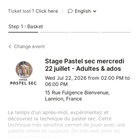
Ticket lost ?
Click here
|
English
Step 1 : Basket
Change event
Stage Pastel sec mercredi
22 juillet - Adultes & ados
Wed Jul 22, 2026 from 02:00 PM to
06:00 PM
15 Rue Fulgence Bienvenue,
Lannion, France
Le temps d'un après-midi, expérimentez et
découvrez la technique du pastel sec. Cette
technique très sensitive permet de jouer avec une
palette infinie de couleurs. On s'en met plein les
doigts et plein les yeux !