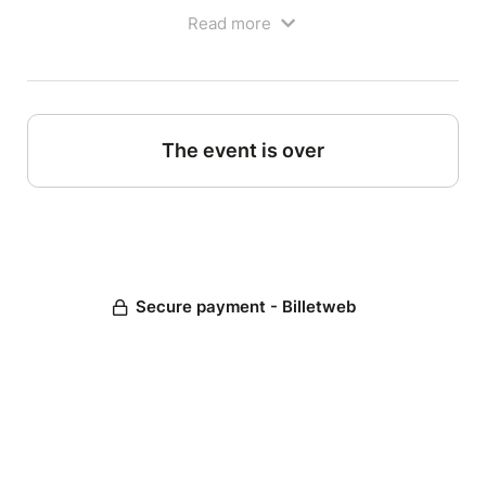
Read more
Stage de 14h à 18h
A partir de 10 ans.
37 euros pour 4h de stage, matériel inclus
stage limité à 6 places
Lieu du stage : Potager des Arts, espace entreprises
The event is over
aéroport.
Sur le parking de l'aéroport, l'entrée de l'aéroport
face à vous, l'entrée de l'atelier se trouve dans
l'extension en bois à l'extrémité gauche du
bâtiment.
---------------------
Secure payment - Billetweb