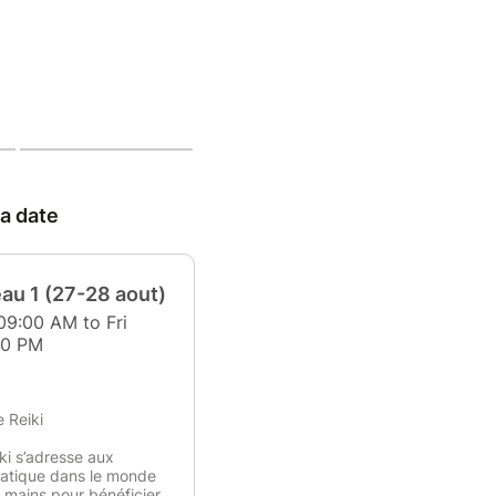
 a date
eau 1 (27-28 aout)
09:00 AM to Fri
30 PM
e Reiki
ki s’adresse aux
ratique dans le monde
tes mains pour bénéficier