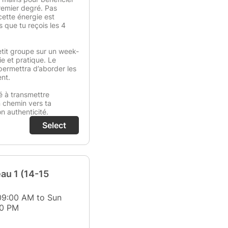
premier degré. Pas
cette énergie est
s que tu reçois les 4
etit groupe sur un week-
ie et pratique. Le
permettra d’aborder les
nt.
é à transmettre
n chemin vers ta
on authenticité.
Select
eau 1 (14-15
09:00 AM to Sun
30 PM