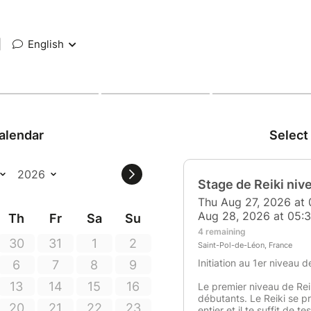
|
English
alendar
Select
Stage de Reiki niv
Thu Aug 27, 2026 at 
Aug 28, 2026 at 05:
Th
Fr
Sa
Su
4 remaining
30
31
1
2
Saint-Pol-de-Léon, France
Initiation au 1er niveau d
6
7
8
9
13
14
15
16
Le premier niveau de Rei
débutants. Le Reiki se p
20
21
22
23
entier et il te suffit de 