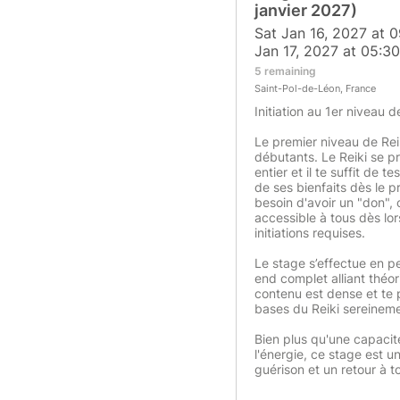
janvier 2027)
Sat Jan 16, 2027 at 
Jan 17, 2027 at 05:3
5 remaining
Saint-Pol-de-Léon, France
Initiation au 1er niveau d
Le premier niveau de Rei
débutants. Le Reiki se p
entier et il te suffit de 
de ses bienfaits dès le 
besoin d'avoir un "don", 
accessible à tous dès lor
initiations requises.
Le stage s’effectue en p
end complet alliant théor
contenu est dense et te 
bases du Reiki sereineme
Bien plus qu'une capacit
l'énergie, ce stage est u
guérison et un retour à t