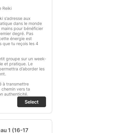
e Reiki
ki s’adresse aux
ratique dans le monde
tes mains pour bénéficier
premier degré. Pas
cette énergie est
s que tu reçois les 4
etit groupe sur un week-
ie et pratique. Le
permettra d’aborder les
nt.
é à transmettre
n chemin vers ta
on authenticité.
Select
eau 1 (16-17