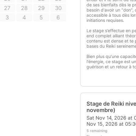
de ses bienfaits dès le 
27
28
29
30
besoin d'avoir un "don", 
accessible à tous dès lor
3
4
5
6
initiations requises.
Le stage s’effectue en p
end complet alliant théor
contenu est dense et te 
bases du Reiki sereineme
Bien plus qu'une capacit
l'énergie, ce stage est u
guérison et un retour à t
Stage de Reiki niv
novembre)
Sat Nov 14, 2026 at 
Nov 15, 2026 at 05:
5 remaining