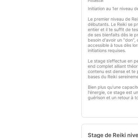
Plouescat
Initiation au 1er niveau d
Le premier niveau de Rei
débutants. Le Reiki se p
entier et il te suffit de 
de ses bienfaits dès le 
besoin d'avoir un "don", 
accessible à tous dès lor
initiations requises.
Le stage s’effectue en p
end complet alliant théor
contenu est dense et te 
bases du Reiki sereineme
Bien plus qu'une capacit
l'énergie, ce stage est u
guérison et un retour à t
Stage de Reiki niv