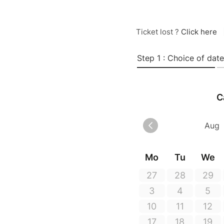
Ticket lost ?
Click here
Step 1 : Choice of date
C
Mo
Tu
We
27
28
29
3
4
5
10
11
12
17
18
19