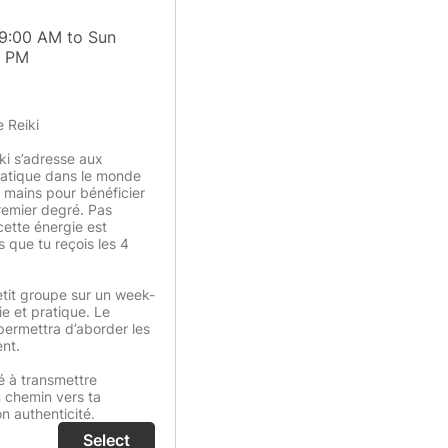
09:00 AM to Sun
0 PM
e Reiki
ki s’adresse aux
ratique dans le monde
tes mains pour bénéficier
premier degré. Pas
cette énergie est
s que tu reçois les 4
etit groupe sur un week-
ie et pratique. Le
permettra d’aborder les
nt.
é à transmettre
n chemin vers ta
on authenticité.
Select