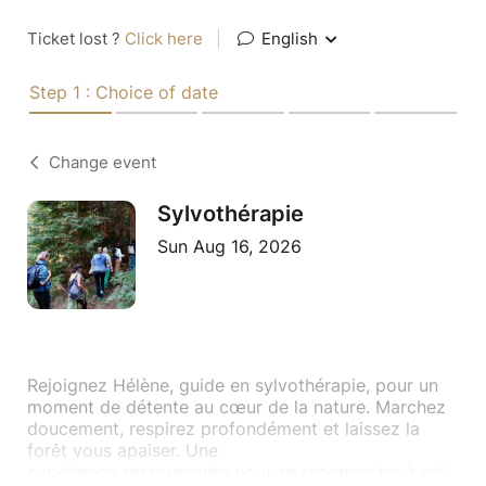
Ticket lost ?
Click here
|
English
Step 1 : Choice of date
Change event
Sylvothérapie
Sun Aug 16, 2026
Rejoignez Hélène, guide en sylvothérapie, pour un
moment de détente au cœur de la nature. Marchez
doucement, respirez profondément et laissez la
forêt vous apaiser. Une
expérience ressourçante pour se reconnecter à soi