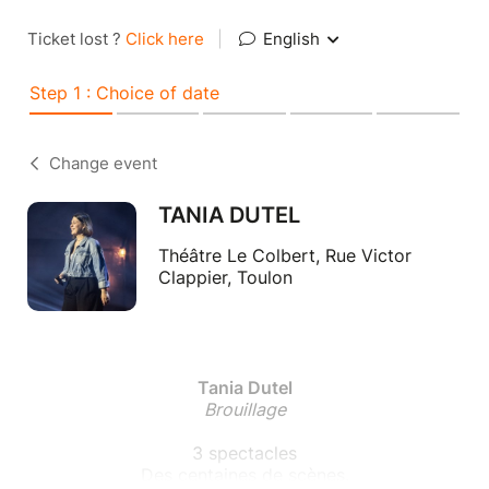
Ticket lost ?
Click here
|
English
Step 1 : Choice of date
Change event
TANIA DUTEL
Théâtre Le Colbert, Rue Victor
Clappier, Toulon
Tania Dutel
Brouillage
3 spectacles
Des centaines de scènes.