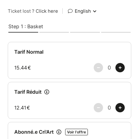
Ticket lost ?
Click here
|
English
Step 1 : Basket
Tarif Normal
15.44
€
Tarif Réduit
12.41
€
Abonné.e Cri'Art
Voir l'offre