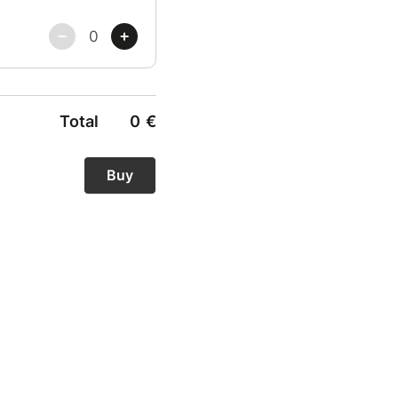
Total
0
€