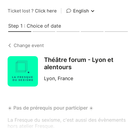
Ticket lost ?
Click here
|
English
Step 1 : Choice of date
Change event
Théâtre forum - Lyon et
alentours
Lyon, France
☀️
Pas de prérequis pour participer
☀️
La Fresque du sexisme, c'est aussi des évènements
hors atelier Fresque.