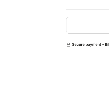
Session
l'évène
CONDI
► Perm
► Roula
► 1 pil
► Pass
► Nombr
Secure payment - Bi
► 95 
Sur pla
Des que
* Les h
Il est 
restrict
❌ Le dr