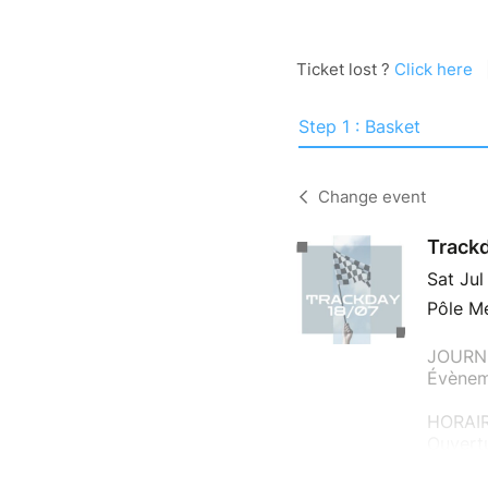
Ticket lost ?
Click here
Step 1 : Basket
Change event
Trackd
Sat Ju
Pôle Mé
JOURN
Évènem
HORAIR
Ouvertu
Accès p
Le brie