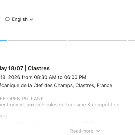
|
English
ay 18/07 | Clastres
l 18, 2026 from 08:30 AM to 06:00 PM
canique de la Clef des Champs, Clastres, France
EE OPEN PIT LANE
ent ouvert aux véhicules de tourisme & compétition
ES :
re du site et inscriptions à partir de 8h30.
iste de 9h15 à 12h00 et 13h30 à 17h00*.
Read more
fing d'avant piste démarre à 8h45.