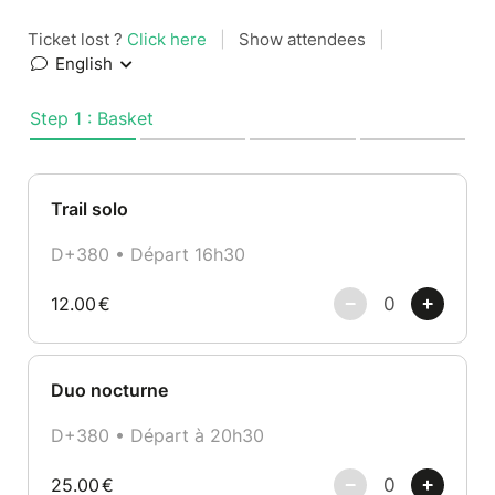
Ticket lost ?
Click here
|
Show attendees
|
English
Step 1 : Basket
Trail solo
D+380 • Départ 16h30
12.00
€
Duo nocturne
D+380 • Départ à 20h30
25.00
€