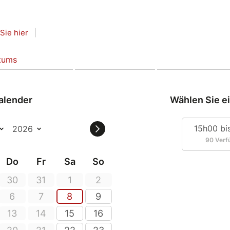
Sie hier
|
atums
alender
Wählen Sie e
15h00 bi
90 Verf
Do
Fr
Sa
So
30
31
1
2
6
7
8
9
13
14
15
16