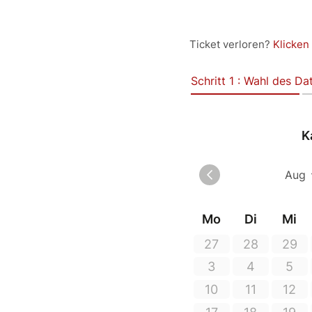
Ticket verloren?
Klicken 
Schritt 1 : Wahl des D
K
Mo
Di
Mi
27
28
29
3
4
5
10
11
12