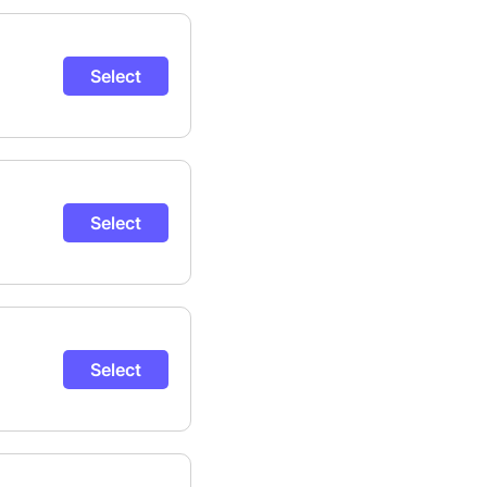
Select
Select
Select