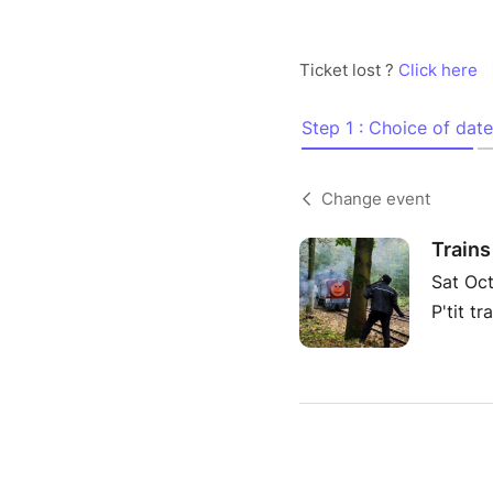
Ticket lost ?
Click here
Step 1 : Choice of date
Change event
Trains
Sat Oc
P'tit t