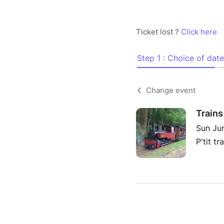
Ticket lost ?
Click here
Step 1 : Choice of date
Change event
Trains
Sun Ju
P'tit t