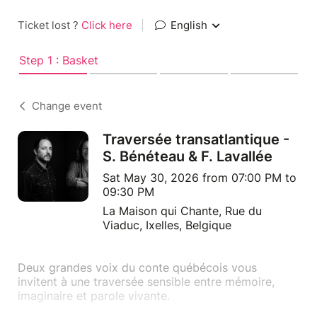
Ticket lost ?
Click here
|
English
Step 1 : Basket
Change event
Traversée transatlantique -
S. Bénéteau & F. Lavallée
Sat May 30, 2026 from 07:00 PM to
09:30 PM
La Maison qui Chante, Rue du
Viaduc, Ixelles, Belgique
Deux grandes voix du conte québécois vous
invitent à une traversée sensible entre mémoire,
imaginaire et parole vivante.