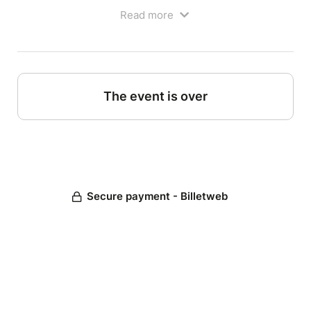
Avec
François Lavallée
, entrez dans un univers
Read more
épuré - une chaise, un verre d’eau - où la puissance
du récit prend toute sa place. Sa voix singulière et
son sens du mot juste donnent vie à des histoires
profondes, portées par plus de 25 ans de scène à
travers la francophonie.
The event is over
Avec
Stéphanie Bénéteau
, laissez-vous embarquer
le long du fleuve Saint-Laurent, « le chemin qui
marche », et découvrez des récits ancrés dans les
territoires, les cultures et les mémoires du Québec.
Une soirée de contes à la croisée des mondes, entre
intimité, voyage et transmission.
Secure payment - Billetweb