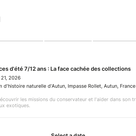
|
es d'été 7/12 ans : La face cachée des collections
 21, 2026
d'histoire naturelle d'Autun, Impasse Rollet, Autun, France
écouvrir les missions du conservateur et l'aider dans son tra
ux exotiques.
Select a date