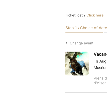
Ticket lost ?
Click here
Step 1 : Choice of date
Change event
Vacanc
Fri Aug
Muséum 
Viens d
d'oisea