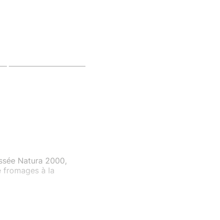
assée Natura 2000,
e fromages à la
aussures type baskets