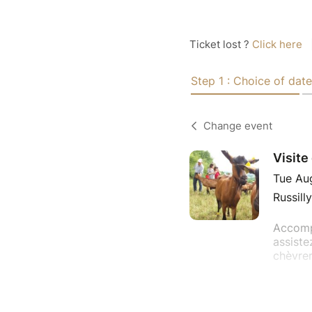
Ticket lost ?
Click here
Step 1 : Choice of date
Change event
Visite
Tue Au
Russill
Accompa
assiste
chèvrer
L'aller
fortem