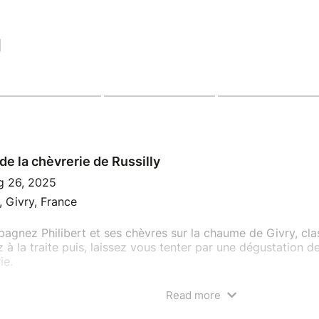
|
 de la chèvrerie de Russilly
g 26, 2025
y, Givry, France
gnez Philibert et ses chèvres sur la chaume de Givry, cl
z à la traite puis, laissez vous tenter par une dégustation d
ie.
 - retour sur la Chaume emprunte des chemins escarpés, ch
Read more
ent recommandées. Non praticable en poussette