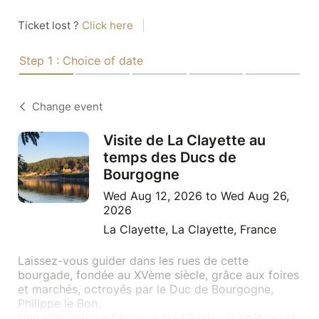
Ticket lost ?
Click here
|
Step 1 : Choice of date
Change event
Visite de La Clayette au
temps des Ducs de
Bourgogne
Wed Aug 12, 2026 to Wed Aug 26,
2026
La Clayette, La Clayette, France
Laissez-vous guider dans les rues de cette
bourgade, fondée au XVème siècle, grâce aux foires
et marchés, octroyés par le Duc de Bourgogne,
Philippe le Bon.
Une immersion à l'époque médiévale : le château et