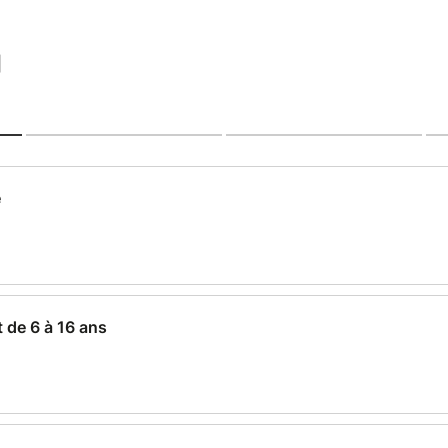
|
e
 de 6 à 16 ans