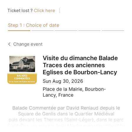
Ticket lost ?
Click here
|
Step 1 : Choice of date
Change event
Visite du dimanche Balade
Traces des anciennes
Eglises de Bourbon-Lancy
Sun Aug 30, 2026
Place de la Mairie, Bourbon-
Lancy, France
Balade Commentée par David Reniaud depuis le
Square de Genlis dans le Quartier Médiéval
puis devant les Thermes (Saint-Léger), dans le parc
Saint-Prix, au square Jean Moulin puis une remontée
par la gendarmerie, au Musée Saint-Nazaire et enfin