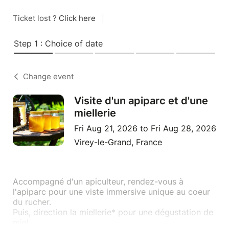
Ticket lost ?
Click here
|
Step 1 : Choice of date
Change event
Visite d'un apiparc et d'une
miellerie
Fri Aug 21, 2026 to Fri Aug 28, 2026
Virey-le-Grand, France
Accompagné d'un apiculteur, rendez-vous à
l'apiparc pour une viste immersive unique au coeur
du rucher.
Puis, direction la miellerie* pour une dégustation de
miel.