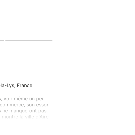
la-Lys, France
s, voir même un peu
on commerce, son essor
es ne manqueront pas.
 montre la ville d'Aire
n partenariat avec