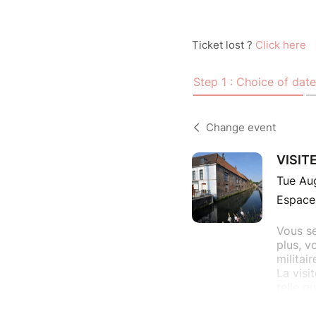
Ticket lost ?
Click here
Step 1 : Choice of date
Change event
VISITE
Tue Aug
Espace 
Vous se
plus, v
militai
La visi
telle qu
Organis