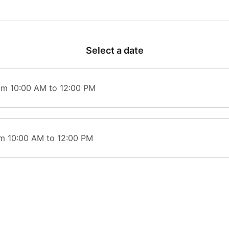
iation Aire Animation Patrimoine.
 2h minimum. Réservation obligatoire.
Select a date
om 10:00 AM to 12:00 PM
om 10:00 AM to 12:00 PM