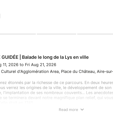
|
 GUIDÉE | Balade le long de la Lys en ville
 11, 2026 to Fri Aug 21, 2026
Culturel d'Agglomération Area, Place du Château, Aire-sur-
rez étonnés par la richesse de ce parcours. En deux heure
ous verrez les origines de la ville, le développement de s
re, l'implantation de ses nombreux couvents... Les anecdot
te se terminera devant notre magnifique plan relief, qui vous
'elle était en 1745.
Read more
é par le Pôle d'information touristique d'Aire-sur-la-Lys, e