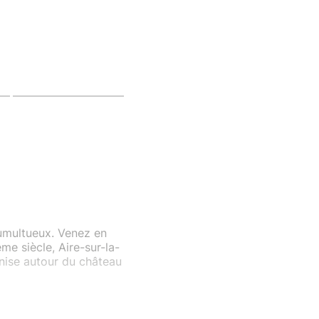
tumultueux. Venez en
me siècle, Aire-sur-la-
nise autour du château
n partenariat avec
ire de Saint-Omer