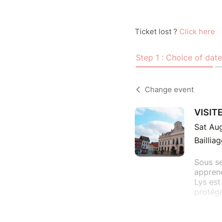
Ticket lost ?
Click here
Step 1 : Choice of date
Change event
VISITE
Sat Au
Baillia
Sous se
apprend
Lys est
protégé
Organis
l'Assoc