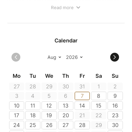
cloître du XVIIIe siècle et son jardin de simples.
Read more
Remontez le temps dans la cité millénaire grâce aux
nombreux monuments historiques, des maisons à
colombages en passant par la demeure Renaissance
d'un commerçant drapier pour finir par la chapelle
Art Déco dédiée à Claude La Colombière. La visite
Calendar
se termine par la découverte des deux oeuvres
majeures du Musée du Hiéron.
Rendez-vous à l'office de tourisme, 25 avenue Jean
Paul II 71600 Paray-le-Monial
Mo
Tu
We
Th
Fr
Sa
Su
27
28
29
30
31
1
2
3
4
5
6
7
8
9
10
11
12
13
14
15
16
17
18
19
20
21
22
23
24
25
26
27
28
29
30