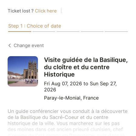
Ticket lost ?
Click here
|
Step 1 : Choice of date
Change event
Visite guidée de la Basilique,
du cloître et du centre
Historique
Fri Aug 07, 2026 to Sun Sep 27,
2026
Paray-le-Monial, France
Un guide conférencier vous conduit à la découverte
de la Basilique du Sacré-Coeur et du centre
historique de la ville. Vous marcherez sur les pas
des moines dans cet ancien prieuré clunisien, chef
d'œuvre de l'art roman en Bourgogne, puis dans le