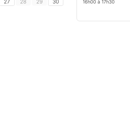
27
28
29
30
16h00 à 17h30