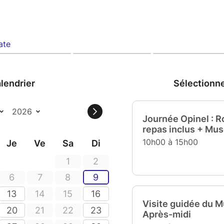
ate
lendrier
Sélectionn
Journée Opinel : R
repas inclus + Mu
10h00 à 15h00
Je
Ve
Sa
Di
1
2
6
7
8
9
13
14
15
16
Visite guidée du M
20
21
22
23
Après-midi