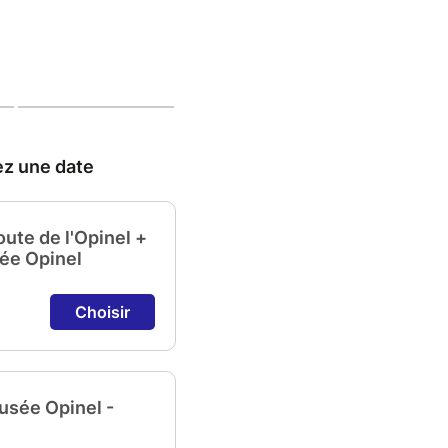
ez une date
oute de l'Opinel +
sée Opinel
Choisir
usée Opinel -