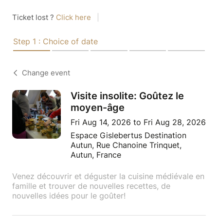
Ticket lost ?
Click here
|
Step 1 : Choice of date
Change event
Visite insolite: Goûtez le
moyen-âge
Fri Aug 14, 2026 to Fri Aug 28, 2026
Espace Gislebertus Destination
Autun, Rue Chanoine Trinquet,
Autun, France
Venez découvrir et déguster la cuisine médiévale en
famille et trouver de nouvelles recettes, de
nouvelles idées pour le goûter!