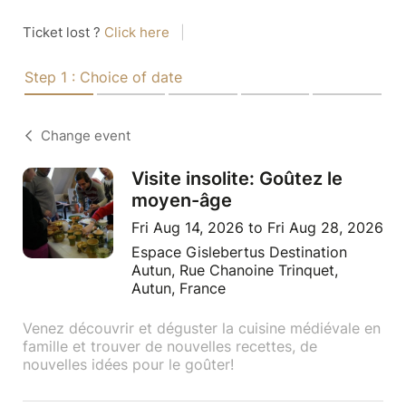
Ticket lost ?
Click here
|
Step 1 : Choice of date
Change event
Visite insolite: Goûtez le
moyen-âge
Fri Aug 14, 2026 to Fri Aug 28, 2026
Espace Gislebertus Destination
Autun, Rue Chanoine Trinquet,
Autun, France
Venez découvrir et déguster la cuisine médiévale en
famille et trouver de nouvelles recettes, de
nouvelles idées pour le goûter!