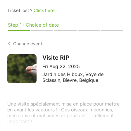
Ticket lost ?
Click here
|
Step 1 : Choice of date
Change event
Visite RIP
Fri Aug 22, 2025
Jardin des Hiboux, Voye de
Sclassin, Bièvre, Belgique
Une visite spécialement mise en place pour mettre
en avant les vautours !!! Ces oiseaux méconnus,
bien souvent mal aimés et pourtant..... tellement
important !