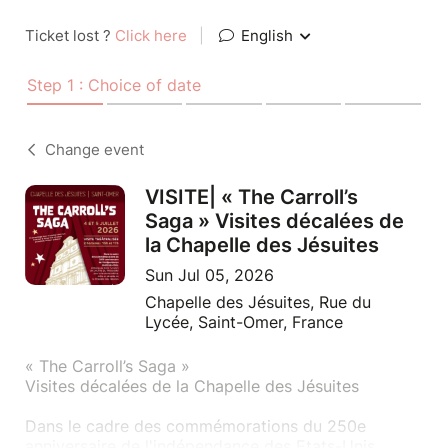
Ticket lost ?
Click here
|
English
Step 1 : Choice of date
Change event
VISITE| « The Carroll’s
Saga » Visites décalées de
la Chapelle des Jésuites
Sun Jul 05, 2026
Chapelle des Jésuites, Rue du
Lycée, Saint-Omer, France
« The Carroll’s Saga »
Visites décalées de la Chapelle des Jésuites
Dans le cadre des commémorations du 250e
anniversaire de l'indépendance des Etats-Unis,