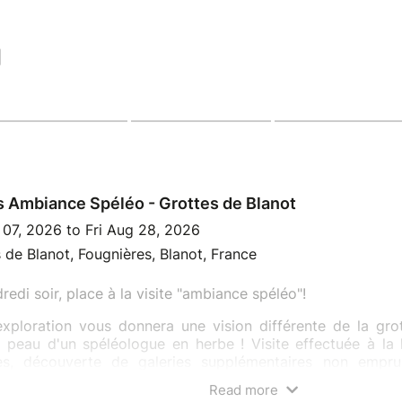
|
s Ambiance Spéléo - Grottes de Blanot
 07, 2026 to Fri Aug 28, 2026
 de Blanot, Fougnières, Blanot, France
redi soir, place à la visite "ambiance spéléo"!
xploration vous donnera une vision différente de la grot
a peau d'un spéléologue en herbe ! Visite effectuée à la
les, découverte de galeries supplémentaires non emprun
,etc...
Read more