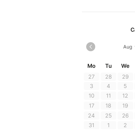
Et pour
13 per
A parti
Casques
C
Visite 
Sur rés
Mo
Tu
We
27
28
29
3
4
5
10
11
12
17
18
19
24
25
26
31
1
2