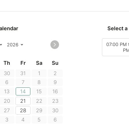
 terminer cet instant convivial, un verre de l'amitié nous att
sonnes maximum
r de 7 ans, obligatoirement accompagné d'un adulte.
 et lampes fournis, prévoir habits qui ne craignent rien.
alendar
Select a
"ambiance spéléo" de classe 0.
ervation
07:00 PM 
P
Th
Fr
Sa
Su
30
31
1
2
6
7
8
9
13
14
15
16
20
21
22
23
27
28
29
30
3
4
5
6