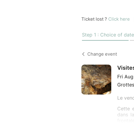
Ticket lost ?
Click here
Step 1 : Choice of date
Change event
Visite
Fri Aug
Grottes
Le vend
Cette e
dans l
fronta
guidées