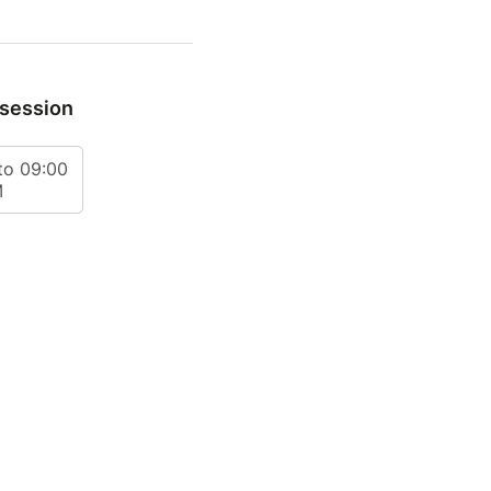
endra à la sortie!
 session
to 09:00
M